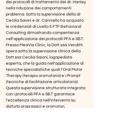
dei protocolli di trattamento del dr. Hanley 
nella riduzione dei comportamenti 
problema. Sotto la supervisione della dr. 
Cecilia Saioni e dr. Canniello ha acquisito 
le credenziali di Livello 5 FTF Behavioral 
Consulting dimostrando compentenza 
nell'applicazione dei protocolli PFA e SBT.
Presso MeaVia Clinic, la Dott.ssa Venditti 
opera sotto la supervisione clinica della 
Dott.ssa Cecilia Saioni, logopedista 
esperta, che la guida nell'applicazione di 
tecniche specialistiche quali l'Oral Motor 
Therapy (terapia oromotoria) e i Prompt 
(tecniche di facilitazione articolatoria). 
Questa supervisione strutturata integrata 
con i protocolli PFA e SBT garantisce 
l'eccellenza clinica nell'intervento su 
disturbi oroprassici e oromotori, 
permettendo alla Dott.ssa Venditti di 
sviluppare competenze avanzate in un 
contesto di apprendimento continuo e 